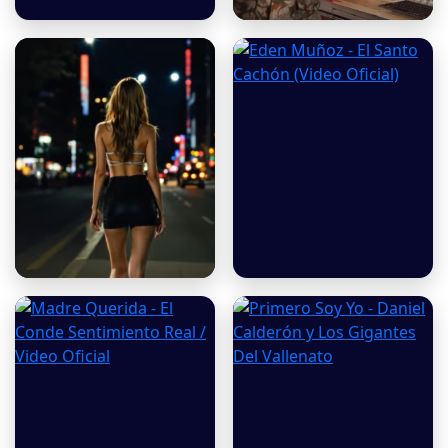
Aún, Alex Manga &
Diego Daza, Rolando
Enaldo Barrera Jr
Ochoa - De Lejito
LA FIESTA DE LOS
Eden Muñoz - El Santo
DIABLOS - ESTEBAN
Cachón (Video Oficial)
VERA