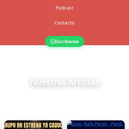
Podcast
Contacto
Escribenos
ARTISTAS
Nuestros Artistas
Descubre los artistas y videos destacados del vallenato.