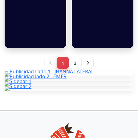
Jaque Mate -
Cuál es la vaina -
Margarita Doria
Diego Gómez
1
2