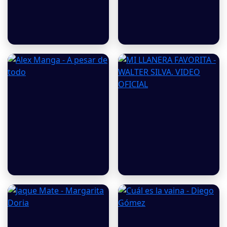
Madre Querida - El
Primero Soy Yo -
Conde Sentimiento
Daniel Calderón y Los
Real / Video Oficial
Gigantes Del
Vallenato
Alex Manga - A pesar
MI LLANERA
de todo
FAVORITA - WALTER
SILVA. VIDEO OFICIAL