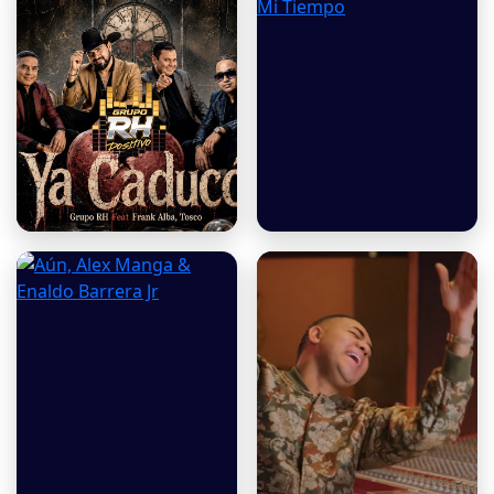
Ya Caducó - Grupo Rh
Gusi, Rafa Perez -
Feat Frank Alba ,
Perdi Mi Tiempo
Tosco