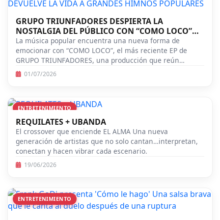
GRUPO TRIUNFADORES DESPIERTA LA
NOSTALGIA DEL PÚBLICO CON “COMO LOCO”
UN EP QUE DEVUELVE LA VIDA A GRANDES
La música popular encuentra una nueva forma de
HIMNOS POPULARES
emocionar con “COMO LOCO”, el más reciente EP de
GRUPO TRIUNFADORES, una producción que reún…
01/07/2026
ENTRETENIMIENTO
REQUILATES + UBANDA
El crossover que enciende EL ALMA Una nueva
generación de artistas que no solo cantan…interpretan,
conectan y hacen vibrar cada escenario.
19/06/2026
ENTRETENIMIENTO