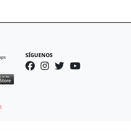
SÍGUENOS
pps
m