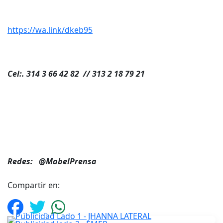
https://wa.link/dkeb95
Cel:.
314 3 66 42 82 //
313 2 18 79 21
Redes:
@MabelPrensa
Compartir en: