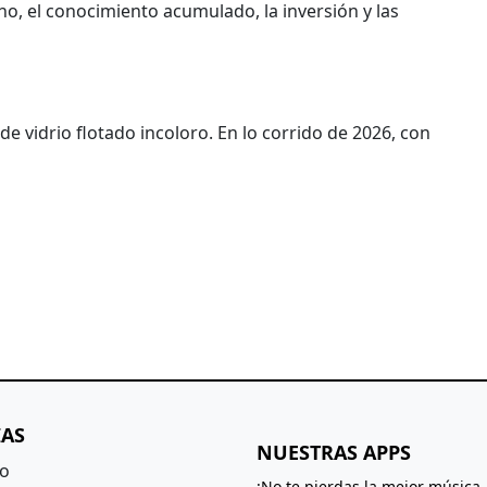
o, el conocimiento acumulado, la inversión y las
e vidrio flotado incoloro. En lo corrido de 2026, con
IAS
NUESTRAS APPS
to
¡No te pierdas la mejor música