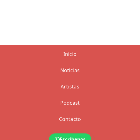
Categoría:
Nacionales |
Fecha:
19/09/2025
Bogotá, 10 de septiembre de 2025. La alianza entre la
fintech Quipu y la billetera digital Claro pay ha
facilitado el acceso al crédito para miles de pequeños
negocios y “camelladores y camelladoras” en
Colombia. Desde 2022, se han desembolsado más de
7.000 créditos productivos, lo que representa una tasa
de éxito del 10% en el proceso de evaluación y más de
$3.000 millones en financiación para emprendedores
en todo el país.