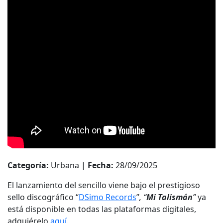
Categoría:
Urbana |
Fecha:
28/09/2025
El lanzamiento del sencillo viene bajo el prestigioso
sello discográfico “
DSimo Records
”
, “
Mi Talismán
”
ya
está disponible en todas las plataformas digitales,
adquiérelo
aquí
.