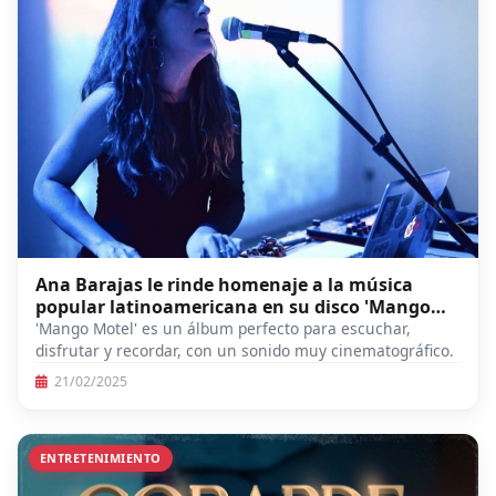
Ana Barajas le rinde homenaje a la música
popular latinoamericana en su disco 'Mango
Motel'
'Mango Motel' es un álbum perfecto para escuchar,
disfrutar y recordar, con un sonido muy cinematográfico.
21/02/2025
ENTRETENIMIENTO