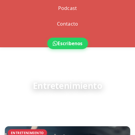
Podcast
Contacto
Escribenos
ENTRETENIMIENTO
Entretenimiento
Farándula, cultura y todo el entretenimiento.
ENTRETENIMIENTO