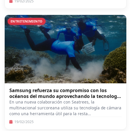
19/02/2025
ENTRETENIMIENTO
Samsung refuerza su compromiso con los
océanos del mundo aprovechando la tecnología
Galaxy
En una nueva colaboración con Seatrees, la
multinacional surcoreana utiliza su tecnología de cámara
como una herramienta útil para la resta…
19/02/2025