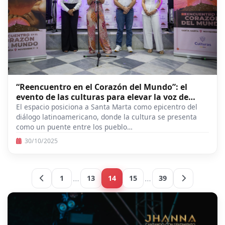
“Reencuentro en el Corazón del Mundo”: el
evento de las culturas para elevar la voz de
Colombia desde Santa Marta por la cultura, la
El espacio posiciona a Santa Marta como epicentro del
paz y la memoria
diálogo latinoamericano, donde la cultura se presenta
como un puente entre los pueblo…
30/10/2025
…
…
1
13
14
15
39