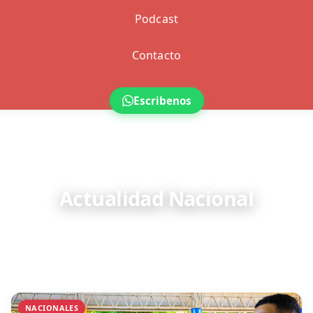
Podcast
Contacto
Escribenos
NACIONALES
Actualidad Nacional
Las noticias nacionales que marcan la agenda.
NACIONALES