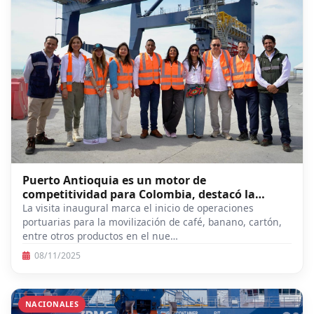
Puerto Antioquia es un motor de
competitividad para Colombia, destacó la
ministra Diana Morales
La visita inaugural marca el inicio de operaciones
portuarias para la movilización de café, banano, cartón,
entre otros productos en el nue…
08/11/2025
NACIONALES