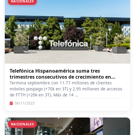
NACIONALES
Telefónica Hispanoamérica suma tres
trimestres consecutivos de crecimiento en
pospago y FTTH
Termina septiembre con 11.77 millones de clientes
móviles pospago (+70k en 3T) y 2.95 millones de accesos
de FTTH (+20k en 3T). Más de 14 …
06/11/2025
NACIONALES