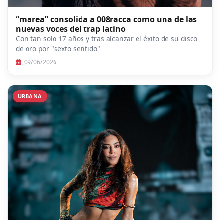
“marea” consolida a 008racca como una de las
nuevas voces del trap latino
Con tan solo 17 años y tras alcanzar el éxito de su disco
de oro por "sexto sentido"
09/06/2026
URBANA