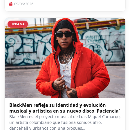
09/06/2026
URBANA
BlackMen refleja su identidad y evolución
musical y artística en su nuevo disco 'Paciencia'
BlackMen es el proyecto musical de Luis Miguel Camargo,
un artista colombiano que fusiona sonidos afro,
dancehall y urbanos con una propues…