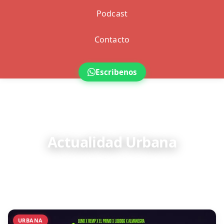
Podcast
Contacto
Escribenos
URBANA
Actualidad Urbana
Lo más nuevo de la música urbana y sus artistas.
URBANA