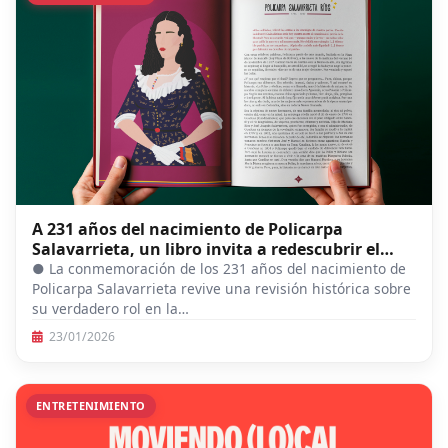
A 231 años del nacimiento de Policarpa
Salavarrieta, un libro invita a redescubrir el
papel de las mujeres en la Independencia
● La conmemoración de los 231 años del nacimiento de
Policarpa Salavarrieta revive una revisión histórica sobre
su verdadero rol en la…
23/01/2026
ENTRETENIMIENTO